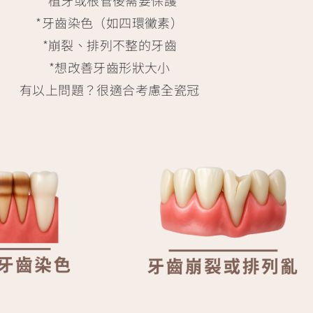
*植牙或根管後需要保護
*牙齒染色（如四環黴素）
*崩裂、排列不整的牙齒
*想改善牙齒形狀大小
有以上問題？很適合考慮全瓷冠