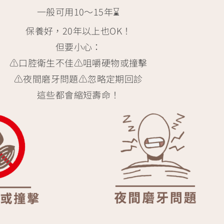
一般可用10～15年⌛
保養好，20年以上也OK！
但要小心：
⚠️口腔衛生不佳
⚠️咀嚼硬物或撞擊
⚠️夜間磨牙問題
⚠️忽略定期回診
這些都會縮短壽命！