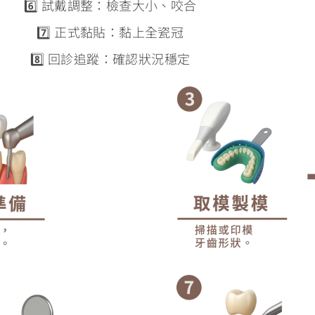
6️⃣ 試戴調整：檢查大小、咬合
7️⃣ 正式黏貼：黏上全瓷冠
8️⃣ 回診追蹤：確認狀況穩定