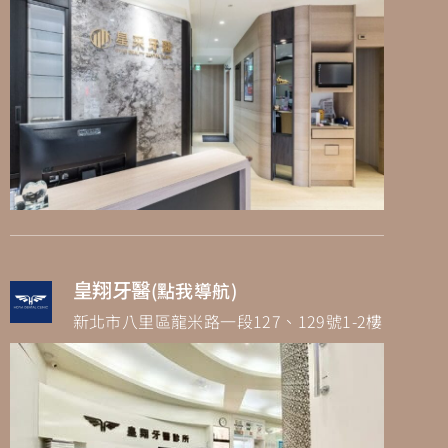
皇翔牙醫
(點我導航)
新北市八里區龍米路一段127、129號1-2樓