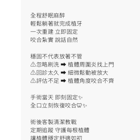
全程舒眠麻醉
輕鬆躺著就完成植牙
一次重建 立即固定
咬合紮實 說話自然
穩固不代表放著不管
⚠️忽略刷洗 ➡️ 植體周圍炎找上門
⚠️回診太久 ➡️ 細微鬆動被放大
⚠️評估不足 ➡️ 植體角度咬合不齊
手術當天 即刻固定✨
全口立刻恢復咬合🦷✨
術後客製清潔教戰
定期追蹤 守護每根植體
讓植體穩定舒適如初