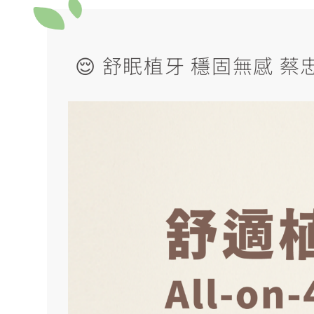
😌 舒眠植牙 穩固無感 蔡忠澍醫