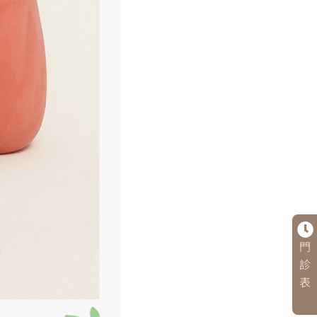
門
診
表