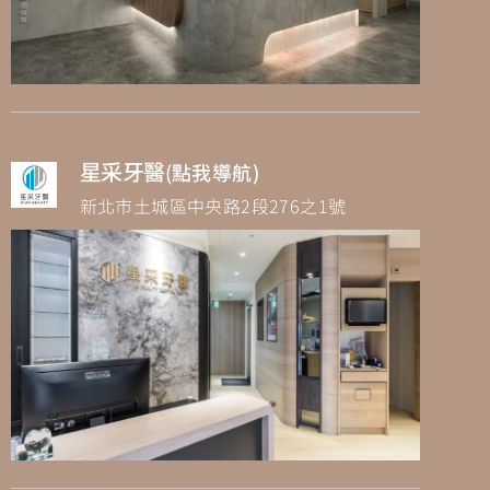
星采牙醫
(點我導航)
新北市土城區中央路2段276之1號